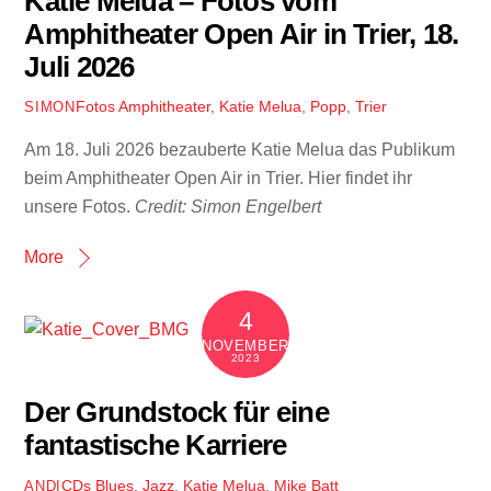
Katie Melua – Fotos vom
Amphitheater Open Air in Trier, 18.
Juli 2026
Fotos
Amphitheater
,
Katie Melua
,
Popp
,
Trier
SIMON
Am 18. Juli 2026 bezauberte Katie Melua das Publikum
beim Amphitheater Open Air in Trier. Hier findet ihr
unsere Fotos.
Credit: Simon Engelbert
More
4
NOVEMBER
2023
Der Grundstock für eine
fantastische Karriere
CDs
Blues
,
Jazz
,
Katie Melua
,
Mike Batt
ANDI