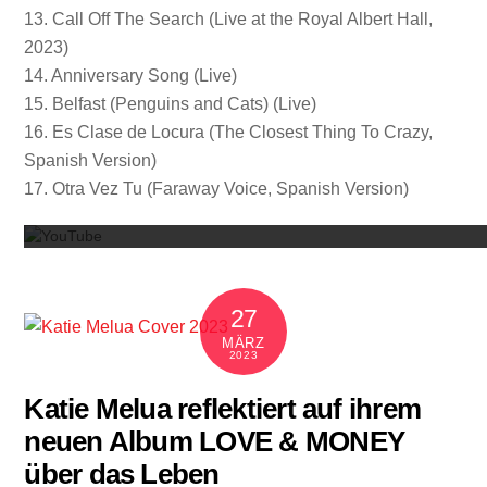
13. Call Off The Search (Live at the Royal Albert Hall,
2023)
14. Anniversary Song (Live)
15. Belfast (Penguins and Cats) (Live)
16. Es Clase de Locura (The Closest Thing To Crazy,
Spanish Version)
Mit dem
17. Otra Vez Tu (Faraway Voice, Spanish Version)
27
MÄRZ
2023
Katie Melua reflektiert auf ihrem
neuen Album LOVE & MONEY
über das Leben