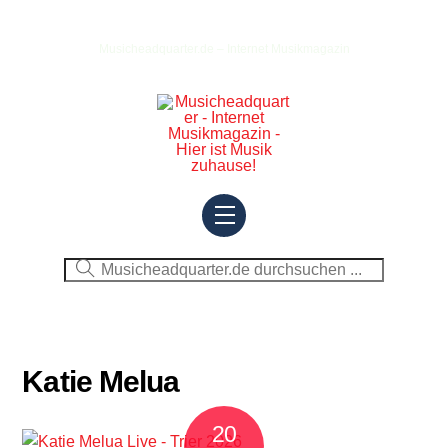
Skip
to
Musicheadquarter.de – Internet Musikmagazin
content
Menu
Katie Melua
20