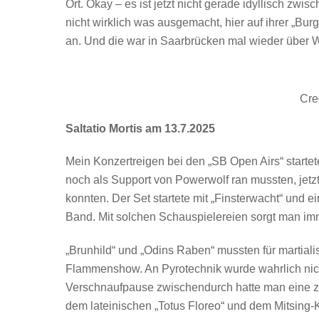
Ort. Okay – es ist jetzt nicht gerade idyllisch zwi
nicht wirklich was ausgemacht, hier auf ihrer „B
an. Und die war in Saarbrücken mal wieder über 
Cre
Saltatio Mortis am 13.7.2025
Mein Konzertreigen bei den „SB Open Airs“ startete
noch als Support von Powerwolf ran mussten, jetz
konnten. Der Set startete mit „Finsterwacht“ und
Band. Mit solchen Schauspielereien sorgt man im
„Brunhild“ und „Odins Raben“ mussten für martiali
Flammenshow. An Pyrotechnik wurde wahrlich nicht
Verschnaufpause zwischendurch hatte man eine zw
dem lateinischen „Totus Floreo“ und dem Mitsing-K