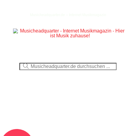
Musicheadquarter.de – Internet Musikmagazin
Ausblick
CDs
DVDs
Berichte
Fotos