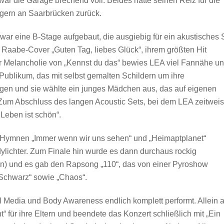
war die Garage brechend voll. Beides hatte seinen Reiz für die
gern an Saarbrücken zurück.
 war eine B-Stage aufgebaut, die ausgiebig für ein akustisches 
 Raabe-Cover „Guten Tag, liebes Glück“, ihrem größten Hit
r Melancholie von „Kennst du das“ bewies LEA viel Fannähe u
Publikum, das mit selbst gemalten Schildern um ihre
ngen und sie wählte ein junges Mädchen aus, das auf eigenen
Zum Abschluss des langen Acoustic Sets, bei dem LEA zeitwei
Leben ist schön“.
g-Hymnen „Immer wenn wir uns sehen“ und „Heimaptplanet“
lichter. Zum Finale hin wurde es dann durchaus rockig
tin) und es gab den Rapsong „110“, das von einer Pyroshow
„Schwarz“ sowie „Chaos“.
Media und Body Awareness endlich komplett performt. Allein 
“ für ihre Eltern und beendete das Konzert schließlich mit „Ein