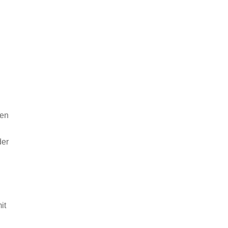
ren
der
it