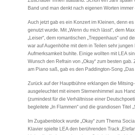
Zuschauer*innen stattfand. Schon ein Jahr später 
Band und man denkt nach eigenen Worten immer 
Auch jetzt gab es ein Konzert im Kleinen, denn es
genutzt wurde. Mit „Wenn du mich lässt“, dem Max
„Leiser“, dem romantischen „Treppenhaus“ und de
war auf Augenhöhe mit dem in Teilen sehr jungen 
Aufmerksamkeit buhlte. Einige wollten mit LEA si
Wunsch den Refrain von „Okay“ zum besten gab. 
am Piano saß, gab es den Paddington-Song „Das 
Zurück auf der Hauptbühne erklangen die Mitsin
ausgeleuchtet mit einem Sternenhimmel aus Handy
(zumindest für die Verhältnisse einer Deutschpoe
begleitete „In Flammen“ und die grandiosen Titel 
Im Zugabenblock wurde „Okay“ zum Thema Social 
Klavier spielte LEA den berührenden Track „Elefant