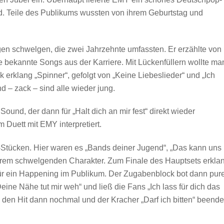
d. Teile des Publikums wussten von ihrem Geburtstag und
en schwelgen, die zwei Jahrzehnte umfassten. Er erzählte von
e bekannte Songs aus der Karriere. Mit Lückenfüllern wollte ma
ck erklang „Spinner“, gefolgt von „Keine Liebeslieder“ und „Ich
d – zack – sind alle wieder jung.
und, der dann für „Halt dich an mir fest“ direkt wieder
 Duett mit EMY interpretiert.
d-Stücken. Hier waren es „Bands deiner Jugend“, „Das kann uns
rem schwelgenden Charakter. Zum Finale des Hauptsets erkla
für ein Happening im Publikum. Der Zugabenblock bot dann pur
e Nähe tut mir weh“ und ließ die Fans „Ich lass für dich das
 den Hit dann nochmal und der Kracher „Darf ich bitten“ beende