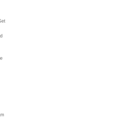
Set
nd
se
am