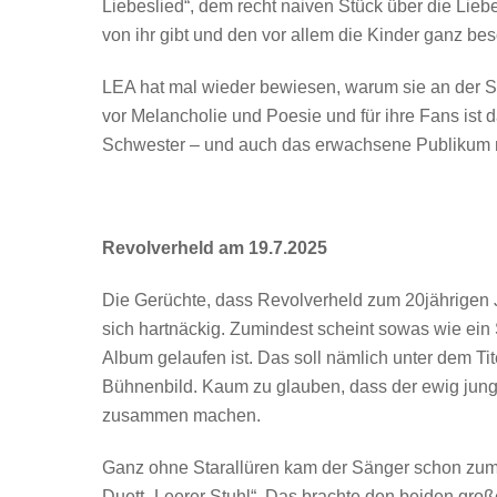
Liebeslied“, dem recht naiven Stück über die Lie
von ihr gibt und den vor allem die Kinder ganz be
LEA hat mal wieder bewiesen, warum sie an der Sp
vor Melancholie und Poesie und für ihre Fans ist 
Schwester – und auch das erwachsene Publikum n
Revolverheld am 19.7.2025
Die Gerüchte, dass Revolverheld zum 20jährigen 
sich hartnäckig. Zumindest scheint sowas wie ein 
Album gelaufen ist. Das soll nämlich unter dem Ti
Bühnenbild. Kaum zu glauben, dass der ewig junge
zusammen machen.
Ganz ohne Starallüren kam der Sänger schon zum
Duett „Leerer Stuhl“. Das brachte den beiden gro