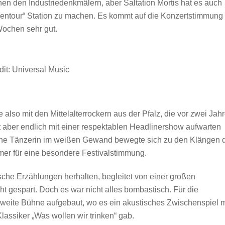
schen den Industriedenkmälern, aber Saltation Mortis hat es auch
urgentour“ Station zu machen. Es kommt auf die Konzertstimmung
Wochen sehr gut.
dit: Universal Music
 also mit den Mittelalterrockern aus der Pfalz, die vor zwei Jah
t aber endlich mit einer respektablen Headlinershow aufwarten
 eine Tänzerin im weißen Gewand bewegte sich zu den Klängen 
mer für eine besondere Festivalstimmung.
sche Erzählungen herhalten, begleitet von einer großen
 gespart. Doch es war nicht alles bombastisch. Für die
eite Bühne aufgebaut, wo es ein akustisches Zwischenspiel m
lassiker „Was wollen wir trinken“ gab.