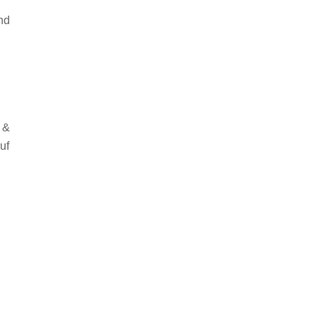
nd
 &
uf