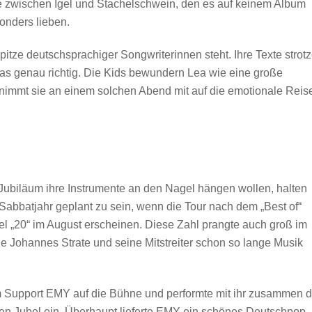
be zwischen Igel und Stachelschwein, den es auf keinem Album
sonders lieben.
itze deutschsprachiger Songwriterinnen steht. Ihre Texte strot
das genau richtig. Die Kids bewundern Lea wie eine große
immt sie an einem solchen Abend mit auf die emotionale Reis
Jubiläum ihre Instrumente an den Nagel hängen wollen, halten
Sabbatjahr geplant zu sein, wenn die Tour nach dem „Best of“
tel „20“ im August erscheinen. Diese Zahl prangte auch groß im
 Johannes Strate und seine Mitstreiter schon so lange Musik
 Support EMY auf die Bühne und performte mit ihr zusammen 
ßen Jubel ein. Überhaupt lieferte EMY ein schönes Deutschpop-