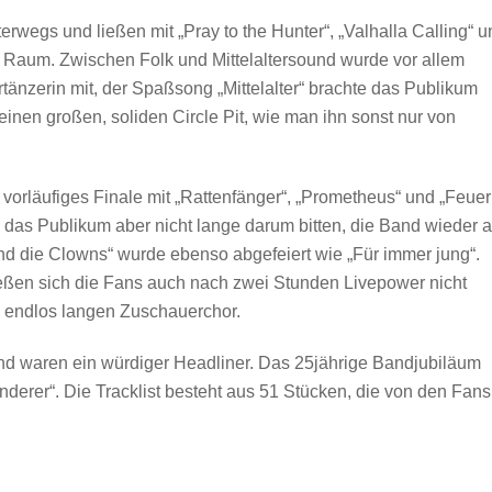
rwegs und ließen mit „Pray to the Hunter“, „Valhalla Calling“ u
 Raum. Zwischen Folk und Mittelaltersound wurde vor allem
ertänzerin mit, der Spaßsong „Mittelalter“ brachte das Publikum
inen großen, soliden Circle Pit, wie man ihn sonst nur von
orläufiges Finale mit „Rattenfänger“, „Prometheus“ und „Feuer
das Publikum aber nicht lange darum bitten, die Band wieder a
nd die Clowns“ wurde ebenso abgefeiert wie „Für immer jung“.
ßen sich die Fans auch nach zwei Stunden Livepower nicht
m endlos langen Zuschauerchor.
 und waren ein würdiger Headliner. Das 25jährige Bandjubiläum
nderer“. Die Tracklist besteht aus 51 Stücken, die von den Fans