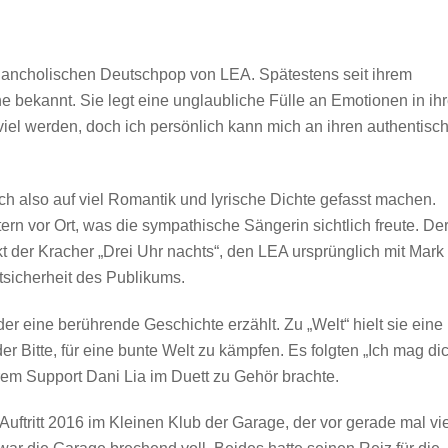
elancholischen Deutschpop von LEA. Spätestens seit ihrem
e bekannt. Sie legt eine unglaubliche Fülle an Emotionen in ih
iel werden, doch ich persönlich kann mich an ihren authentisc
h also auf viel Romantik und lyrische Dichte gefasst machen.
ern vor Ort, was die sympathische Sängerin sichtlich freute. De
kt der Kracher „Drei Uhr nachts“, den LEA ursprünglich mit Mark
tsicherheit des Publikums.
der eine berührende Geschichte erzählt. Zu „Welt“ hielt sie eine
 Bitte, für eine bunte Welt zu kämpfen. Es folgten „Ich mag di
hrem Support Dani Lia im Duett zu Gehör brachte.
Auftritt 2016 im Kleinen Klub der Garage, der vor gerade mal vi