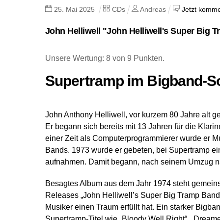
25
.
Mai
2025
CDs
Andreas
Jetzt komme
John Helliwell "John Helliwell's Super Big 
Unsere Wertung: 8 von 9 Punkten.
Supertramp im Bigband-S
John Anthony Helliwell, vor kurzem 80 Jahre alt g
Er begann sich bereits mit 13 Jahren für die Klari
einer Zeit als Computerprogrammierer wurde er Mus
Bands. 1973 wurde er gebeten, bei Supertramp ein
aufnahmen. Damit begann, nach seinem Umzug nach
Besagtes Album aus dem Jahr 1974 steht gemeinsam
Releases „John Helliwell’s Super Big Tramp Band“
Musiker einen Traum erfüllt hat. Ein starker Big
Supertramp-Titel wie „Bloody Well Right“, „Dream