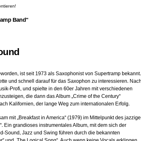
ntieren!
Tramp Band"
ound
eworden, ist seit 1973 als Saxophonist von Supertramp bekannt.
nette und schnell darauf für das Saxophon zu interessieren. Nac
ik-Profi, und spielte in den 60er Jahren mit verschiedenen
zusteigen, die dann das Album „Crime of the Century“
 Kalifornien, der lange Weg zum internationalen Erfolg.
 mit „Breakfast in America“ (1979) im Mittelpunkt des jazzig
. Ein grandioses instrumentales Album, mit dem sich der
band-Sound, Jazz und Swing führen durch die bekannten
er“ und „The Logical Song“. Auch wenn keine Vocals erklingen,