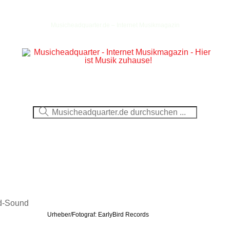
Musicheadquarter.de – Internet Musikmagazin
Ausblick
CDs
DVDs
Berichte
Fotos
Urheber/Fotograf: EarlyBird Records