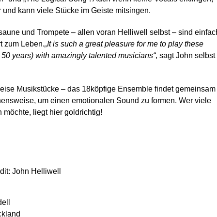
und kann viele Stücke im Geiste mitsingen.
saune und Trompete – allen voran Helliwell selbst – sind einfac
rt zum Leben.
„It is such a great pleasure for me to play these
r 50 years) with amazingly talented musicians“
, sagt John selbst
 leise Musikstücke – das 18köpfige Ensemble findet gemeinsam
ehensweise, um einen emotionalen Sound zu formen. Wer viele
öchte, liegt hier goldrichtig!
dit: John Helliwell
ell
ckland