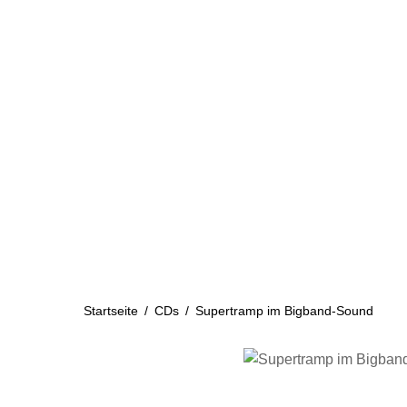
Skip
to
content
Startseite
Aktuelles
Startseite
/
CDs
/
Supertramp im Bigband-Sound