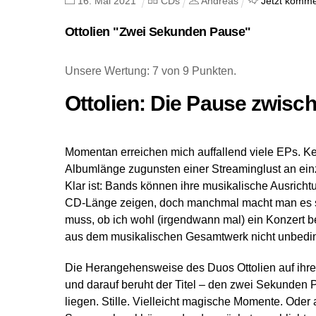
16
.
Mai
2021
CDs
Andreas
Jetzt komme
Ottolien "Zwei Sekunden Pause"
Unsere Wertung: 7 von 9 Punkten.
Ottolien: Die Pause zwisc
Momentan erreichen mich auffallend viele EPs. K
Albumlänge zugunsten einer Streaminglust an ei
Klar ist: Bands können ihre musikalische Ausrich
CD-Länge zeigen, doch manchmal macht man es si
muss, ob ich wohl (irgendwann mal) ein Konzert b
aus dem musikalischen Gesamtwerk nicht unbedin
Die Herangehensweise des Duos Ottolien auf ihrer
und darauf beruht der Titel – den zwei Sekunden
liegen. Stille. Vielleicht magische Momente. Ode