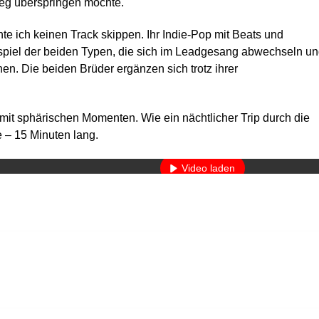
eg überspringen möchte.
e ich keinen Track skippen. Ihr Indie-Pop mit Beats und
nspiel der beiden Typen, die sich im Leadgesang abwechseln u
n. Die beiden Brüder ergänzen sich trotz ihrer
it sphärischen Momenten. Wie ein nächtlicher Trip durch die
Mit dem Laden des Videos akzeptieren Sie die Datenschutzerkläru
 – 15 Minuten lang.
Mehr erfahren
Video laden
YouTube immer entsperren