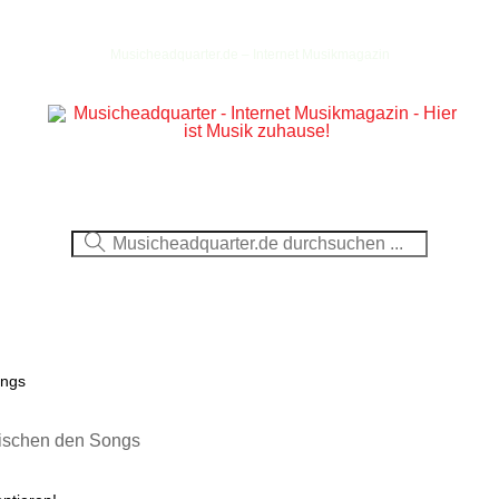
Musicheadquarter.de – Internet Musikmagazin
Ausblick
CDs
DVDs
Berichte
Fotos
ongs