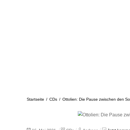
Skip
to
content
Startseite
Aktuelles
Startseite
/
CDs
/
Ottolien: Die Pause zwischen den S