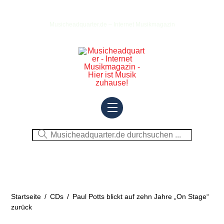
Skip
to
Musicheadquarter.de – Internet Musikmagazin
content
Menu
Startseite
/
CDs
/
Paul Potts blickt auf zehn Jahre „On Stage“
zurück