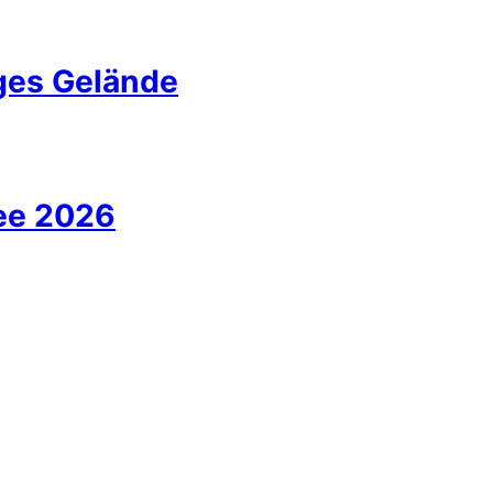
iges Gelände
ee 2026