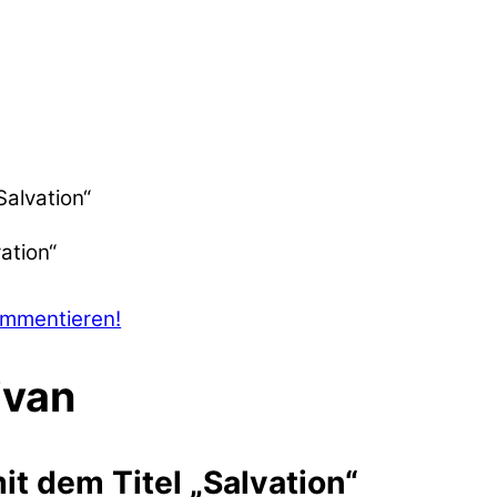
Salvation“
ommentieren!
ivan
t dem Titel „Salvation“