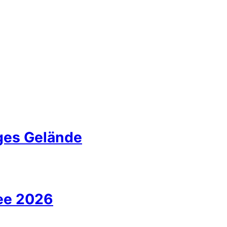
iges Gelände
ee 2026