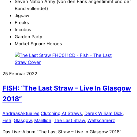
Seven Nation Army (von den Fans angestimmt und der
Band vollendet)
Jigsaw
Freaks
Incubus
Garden Party
Market Square Heroes
25
Februar
2022
FISH: “The Last Straw – Live In Glasgow
2018“
Andreas
Aktuelles
Clutching At Straws
,
Derek William Dick
,
Fish
,
Glasgow
,
Marillion
,
The Last Straw
,
Weltschmerz
Das Live-Album “The Last Straw – Live In Glasgow 2018“