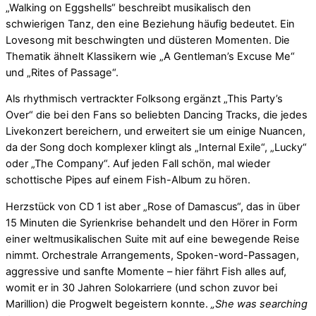
„Walking on Eggshells“ beschreibt musikalisch den
schwierigen Tanz, den eine Beziehung häufig bedeutet. Ein
Lovesong mit beschwingten und düsteren Momenten. Die
Thematik ähnelt Klassikern wie „A Gentleman’s Excuse Me“
und „Rites of Passage“.
Als rhythmisch vertrackter Folksong ergänzt „This Party’s
Over“ die bei den Fans so beliebten Dancing Tracks, die jedes
Livekonzert bereichern, und erweitert sie um einige Nuancen,
da der Song doch komplexer klingt als „Internal Exile“, „Lucky“
oder „The Company“. Auf jeden Fall schön, mal wieder
schottische Pipes auf einem Fish-Album zu hören.
Herzstück von CD 1 ist aber „Rose of Damascus“, das in über
15 Minuten die Syrienkrise behandelt und den Hörer in Form
einer weltmusikalischen Suite mit auf eine bewegende Reise
nimmt. Orchestrale Arrangements, Spoken-word-Passagen,
aggressive und sanfte Momente – hier fährt Fish alles auf,
womit er in 30 Jahren Solokarriere (und schon zuvor bei
Marillion) die Progwelt begeistern konnte.
„She was searching