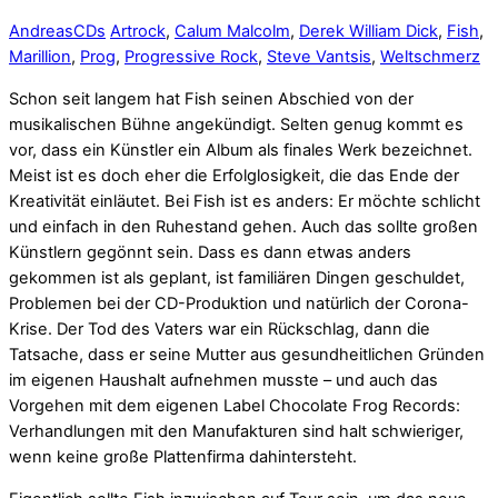
Andreas
CDs
Artrock
,
Calum Malcolm
,
Derek William Dick
,
Fish
,
Marillion
,
Prog
,
Progressive Rock
,
Steve Vantsis
,
Weltschmerz
Schon seit langem hat Fish seinen Abschied von der
musikalischen Bühne angekündigt. Selten genug kommt es
vor, dass ein Künstler ein Album als finales Werk bezeichnet.
Meist ist es doch eher die Erfolglosigkeit, die das Ende der
Kreativität einläutet. Bei Fish ist es anders: Er möchte schlicht
und einfach in den Ruhestand gehen. Auch das sollte großen
Künstlern gegönnt sein. Dass es dann etwas anders
gekommen ist als geplant, ist familiären Dingen geschuldet,
Problemen bei der CD-Produktion und natürlich der Corona-
Krise. Der Tod des Vaters war ein Rückschlag, dann die
Tatsache, dass er seine Mutter aus gesundheitlichen Gründen
im eigenen Haushalt aufnehmen musste – und auch das
Vorgehen mit dem eigenen Label Chocolate Frog Records:
Verhandlungen mit den Manufakturen sind halt schwieriger,
wenn keine große Plattenfirma dahintersteht.