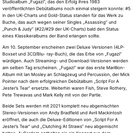
Studioalbum „Fugazi“, das den Erfolg ihres 1983
veröffentlichten Debütalbums noch einmal steigern konnte: #5
in den UK-Charts und Gold-Status standen für das Werk zu
Buche, das auch wegen seiner Singles „Assassing“ und
„Punch & Judy“ (#22/#29 der UK-Charts) bald den Status
eines Klassikeralbums der Band erlangen sollte.
Am 10. September erscheinen zwei Deluxe Versionen (4LP-
Boxset und 3CD/Blu- ray-Buch), die das Erbe von „Fugazi“
würdigen. Auch Streaming- und Download-Versionen werden
am selben Tag erscheinen. „Fugazi“ war das erste Marillion-
Album mit Ian Mosley an Schlagzeug und Percussion, der Mick
Pointer nach dem erfolgreichen Debütalbum „Script For A
Jester’s Tear“ ersetzte. Weiterhin waren Fish, Steve Rothery,
Pete Trewavas und Mark Kelly mit von der Partie.
Beide Sets werden mit 2021 komplett neu abgemischten
Stereo-Versionen von Andy Bradfield und Avril Mackintosh
eröffnet, die auch die Deluxe-Editionen von „Script For A
Jester’s Tear“ und „Clutching At Straws“ neu abgemischt