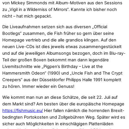
von Mickey Simmonds mit Album-Motiven aus den Sessions
zu „Vigil in a Wilderniss of Mirrors“. Kannte ich bisher noch
nicht – hat mich gepackt.
Die Liveaufnahmen setzen sich aus diversen „Official
Bootlegs“ zusammen, die Fish früher so gern über seine
Homepage vertrieb und die alle grandios klingen. Auf den
neuen Live-CDs ist dies jeweils etwas zusammengestückelt
und auf die jeweiligen Albumsongs bezogen, doch im Blu-ray-
Teil der großen Boxen bekommt man dann legendäre
Livemitschnitte wie „Pigpen’s Birthday – Live at the
Hammersmith Odeon“ (1990) und „Uncle Fish and The Crypt
Creepers“ aus der Düsseldorfer Philipps Halle 1991 komplett
zu hören. Immer wieder ein Genuss!
Wie kommt man nun an diese Schätze, die seit 22. Juli auf
dem Markt sind? Am besten über die europäische Homepage
https://fishmusic.eu/
Hier fallen nämlich die horrenden Brexit-
bedingten Portokosten und Zollgebühren Weg. Später wird es
sicher auch Möglichkeiten in einschlägigen Plattenläden