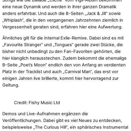
Songs wie die Ballade „Cliché“ vom Vigil-Album bekommen
eine neue Dynamik und werden in ihrer ganzen Dramatik
anders erfahrbar. Und auch die B-Seiten „Jack & Jill“ sowie
„Whiplash“, die in den vergangenen Jahrzehnten ziemlich in
Vergessenheit geraten sind, erfahren hier eine Aufwertung.
Ähnliches gilt für die Internal Exile-Remixe. Dabei sind es mit
„Favourite Stranger“ und „Tongues“ gerade zwei Stücke, die
bisher nicht unbedingt zu den Fan-Favoriten gehörten, die
hier klanglich herausstechen. Zudem bekommt die ehemalige
B-Seite „Poet’s Moon“ endlich den von Anfang an verdienten
Platz in der Tracklist und auch „Carnival Man“, das erst vor
einigen Jahren live brillierte, kommt hier hervorragend zur
Geltung.
Credit: Fishy Music Ltd
Demos und Live-Aufnahmen ergänzen die
Veröffentlichungen. Dabei gibt es viel Neues zu entdecken,
beispielsweise „The Curious Hill“, ein sphärisches Instrumental