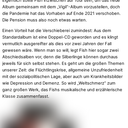
Eigentlich sollte Fish inzwischen auf Tour sein, um das neue
Album gemeinsam mit dem „Vigil“-Album vorzustellen, doch
die Pandemie hat das Vorhaben auf Ende 2021 verschoben.
Die Pension muss also noch etwas warten.
Einen Vorteil hat die Verschieberei zumindest: Aus dem
Standardalbum ist eine Doppel-CD geworden und es klingt
vermutlich ausgereifter als dies vor zwei Jahren der Fall
gewesen wäre. Wenn man so will, legt Fish hier sogar zwei
Abschiedsalben vor, denn die Silberlinge können durchaus
jeweils für sich selbst stehen. Es geht um die großen Themen
unserer Zeit: die Flüchtlingskrise, allgemeine Unzufriedenheit
mit der sozialpolitischen Lage, aber auch um Krankheitsbilder
wie Depression und Demenz. So wird „Weltschmerz“ zum
ganz großen Werk, das Fishs musikalische und erzählerische
Klasse zusammenfasst.