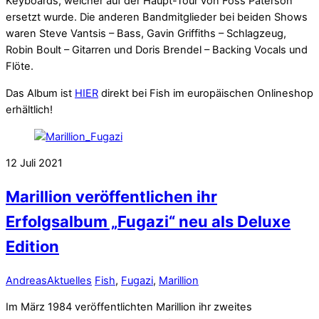
Keyboards, welcher auf der Haupt-Tour von Foss Paterson
ersetzt wurde. Die anderen Bandmitglieder bei beiden Shows
waren Steve Vantsis – Bass, Gavin Griffiths – Schlagzeug,
Robin Boult – Gitarren und Doris Brendel – Backing Vocals und
Flöte.
Das Album ist
HIER
direkt bei Fish im europäischen Onlineshop
erhältlich!
12
Juli
2021
Marillion veröffentlichen ihr
Erfolgsalbum „Fugazi“ neu als Deluxe
Edition
Andreas
Aktuelles
Fish
,
Fugazi
,
Marillion
Im März 1984 veröffentlichten Marillion ihr zweites