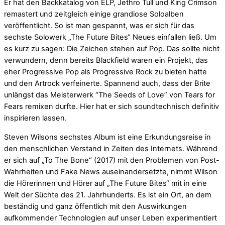
Er hat den Backkatalog von ELP, Jethro Tull und King Crimson
remastert und zeitgleich einige grandiose Soloalben
veröffentlicht. So ist man gespannt, was er sich für das
sechste Solowerk „The Future Bites“ Neues einfallen ließ. Um
es kurz zu sagen: Die Zeichen stehen auf Pop. Das sollte nicht
verwundern, denn bereits Blackfield waren ein Projekt, das
eher Progressive Pop als Progressive Rock zu bieten hatte
und den Artrock verfeinerte. Spannend auch, dass der Brite
unlängst das Meisterwerk “The Seeds of Love” von Tears for
Fears remixen durfte. Hier hat er sich soundtechnisch definitiv
inspirieren lassen.
Steven Wilsons sechstes Album ist eine Erkundungsreise in
den menschlichen Verstand in Zeiten des Internets. Während
er sich auf „To The Bone“ (2017) mit den Problemen von Post-
Wahrheiten und Fake News auseinandersetzte, nimmt Wilson
die Hörerinnen und Hörer auf „The Future Bites“ mit in eine
Welt der Süchte des 21. Jahrhunderts. Es ist ein Ort, an dem
beständig und ganz öffentlich mit den Auswirkungen
aufkommender Technologien auf unser Leben experimentiert