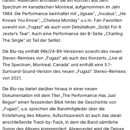
hatten. Außerdem enthalten sie ein Konzert aus dem
Spectrum im kanadischen Montreal, aufgenommen im Jahr
1984. Die Performance beinhaltet mit „Jigsaw”, „Incubus”, „He
Knows You Know”, „Chelsea Monday” u.v.m. Fan-Favoriten
sowohl von „Fugazi“ als auch vom Debütalbum „Script For A
Jester’s Tear“. Auch eine Performance der B-Seite „Charting
The Single“ ist Teil der Setlist.
Die Blu-ray enthält 96k/24-Bit-Versionen sowohl des neuen
Stereo-Remixes von „Fugazi“ als auch des Konzerts „Live at
The Spectrum, Montreal, Canada“ und enthält eine 5.1-
Surround-Sound-Version des neuen „Fugazi“ Stereo-Remixes
von 2021.
Die Blu-ray bietet darüber hinaus in einer neuen
Dokumentation mit dem Titel „The Performance Has Just
Begun“ einen fesselnden Blick hinter die Geschichte von
„Fugazi“, u.a. sprechen alle Bandmitglieder über die
Entstehung des Albums. Aufschlussreich ist auch das daran
anschließende Track-by-Track, in dem die Band sämtliche
Songs des Albums kommentiert. Abgerundet wird die Deluxe