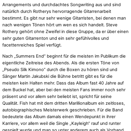
Arrangements und durchdachtes Songwriting aus und sind
natürlich durch Rotherys hervorragende Gitarrenarbeit
bestimmt. Es gibt nur sehr wenige Gitarristen, bei denen man
nach wenigen Tönen hört um wen es sich handelt. Steve
Rothery gehört ohne Zweifel in diese Gruppe, da er über einen
sehr guten Gitarrenton und ein sehr gefühlvolles und
facettenreiches Spiel verfügt.
Nach „Summers End“ beginnt für die meisten im Publikum die
eigentliche Zeitreise des Abends. Als die ersten Töne von
„Pseudo Silk Kimono” durch die Boxen zu hören sind und
Sänger Martin Jakubski die Bühne betritt gibt es für die
meisten kein Halten mehr. Dass das Album fast 40 Jahre auf
dem Buckel hat, aber bei den meisten Fans immer noch sehr
präsent und vor allem sehr beliebt ist, spricht für seine
Qualität. Fish hat mit dem dritten Marillionalbum ein zeitloses,
autobiographisches Meisterwerk geschrieben. Für die Band
bedeutete das Album damals einen Wendepunkt in ihrer
Karriere, vor allem weil die Single „Kayleigh“ rauf und runter
gespielt wurde und man so unter anderem auch als Vorband