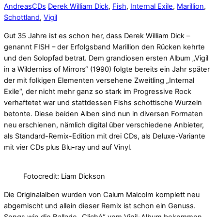
Andreas
CDs
Derek William Dick
,
Fish
,
Internal Exile
,
Marillion
,
Schottland
,
Vigil
Gut 35 Jahre ist es schon her, dass Derek William Dick –
genannt FISH – der Erfolgsband Marillion den Rücken kehrte
und den Solopfad betrat. Dem grandiosen ersten Album „Vigil
in a Wilderniss of Mirrors“ (1990) folgte bereits ein Jahr später
der mit folkigen Elementen versehene Zweitling „Internal
Exile“, der nicht mehr ganz so stark im Progressive Rock
verhaftetet war und stattdessen Fishs schottische Wurzeln
betonte. Diese beiden Alben sind nun in diversen Formaten
neu erschienen, nämlich digital über verschiedene Anbieter,
als Standard-Remix-Edition mit drei CDs, als Deluxe-Variante
mit vier CDs plus Blu-ray und auf Vinyl.
Fotocredit: Liam Dickson
Die Originalalben wurden von Calum Malcolm komplett neu
abgemischt und allein dieser Remix ist schon ein Genuss.