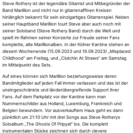
Steve Rothery ist der legendäre Gitarrist und Mitbegründer der
Band Marillion und nicht nur in gitarrenaffinen Kreisen
hinlänglich bekannt für sein einzigartiges Gitarrenspiel. Neben
seiner Hauptband Marillion tourt Steve aber auch noch mit
seiner Soloband (Steve Rothery Band) durch die Welt und
spielt im Rahmen seiner Konzerte zur Freude seiner Fans
komplette, alte Marillionalben. In der Kölner Kantine stehen an
diesem Wochenende (15.09.2023 und 16.09.2023) „Misplaced
Childhood“ am Freitag, und „Clutchin At Straws“ am Samstag
im Mittelpunkt des Sets.
Auf eines können sich Marillion beziehungsweise deren
Bandmitglieder auf jeden Fall immer verlassen und das ist der
uneingeschränkte und länderübergreifende Support ihrer
Fans. Auf dem Parkplatz vor der Kantine kann man
Nummernschilder aus Holland, Luxemburg, Frankreich und
Belgien bewundern. Vor ausverkauftem Haus geht es dann
pünktlich um 21:10 Uhr mit drei Songs aus Steve Rotherys
Soloalbum „The Ghosts Of Pripyat“ los. Die komplett
instrumentalen Stücke zeichnen sich durch clevere