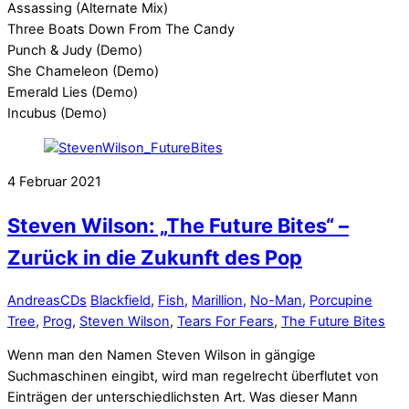
Assassing (Alternate Mix)
Three Boats Down From The Candy
Punch & Judy (Demo)
She Chameleon (Demo)
Emerald Lies (Demo)
Incubus (Demo)
4
Februar
2021
Steven Wilson: „The Future Bites“ –
Zurück in die Zukunft des Pop
Andreas
CDs
Blackfield
,
Fish
,
Marillion
,
No-Man
,
Porcupine
Tree
,
Prog
,
Steven Wilson
,
Tears For Fears
,
The Future Bites
Wenn man den Namen Steven Wilson in gängige
Suchmaschinen eingibt, wird man regelrecht überflutet von
Einträgen der unterschiedlichsten Art. Was dieser Mann