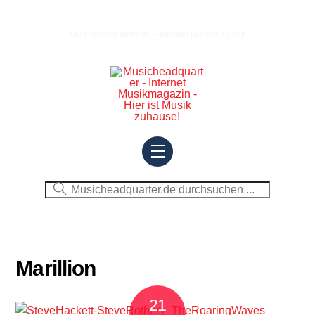
Skip
to
Musicheadquarter.de – Internet Musikmagazin
content
Menu
Marillion
21