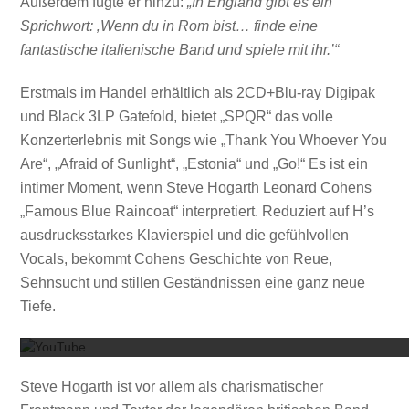
Außerdem fügte er hinzu:
„In England gibt es ein
Sprichwort: ‚Wenn du in Rom bist… finde eine
fantastische italienische Band und spiele mit ihr.’“
Erstmals im Handel erhältlich als 2CD+Blu-ray Digipak
und Black 3LP Gatefold, bietet „SPQR“ das volle
Konzerterlebnis mit Songs wie „Thank You Whoever You
Are“, „Afraid of Sunlight“, „Estonia“ und „Go!“ Es ist ein
intimer Moment, wenn Steve Hogarth Leonard Cohens
„Famous Blue Raincoat“ interpretiert. Reduziert auf H’s
ausdrucksstarkes Klavierspiel und die gefühlvollen
Vocals, bekommt Cohens Geschichte von Reue,
Sehnsucht und stillen Geständnissen eine ganz neue
Mit dem
Tiefe.
Steve Hogarth ist vor allem als charismatischer