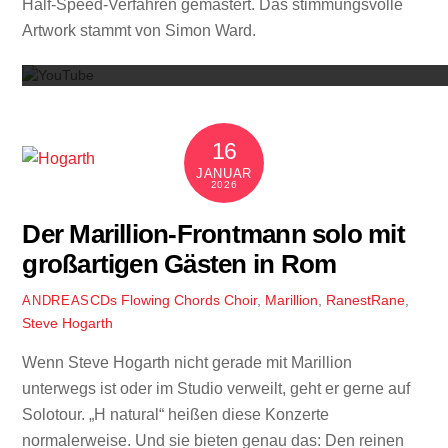
Half-Speed-Verfahren gemastert. Das stimmungsvolle
Mit dem
Artwork stammt von Simon Ward.
16
JANUAR
2026
Der Marillion-Frontmann solo mit
großartigen Gästen in Rom
CDs
Flowing Chords Choir
,
Marillion
,
RanestRane
,
ANDREAS
Steve Hogarth
Wenn Steve Hogarth nicht gerade mit Marillion
unterwegs ist oder im Studio verweilt, geht er gerne auf
Solotour. „H natural“ heißen diese Konzerte
normalerweise. Und sie bieten genau das: Den reinen