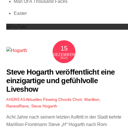
Man Of A Thousand Faces
Mit dem
Easter
15
DEZEMBER
2025
Steve Hogarth veröffentlicht eine
einzigartige und gefühlvolle
Liveshow
Aktuelles
Flowing Chords Choir
,
Marillion
,
ANDREAS
RanestRane
,
Steve Hogarth
Acht Jahre nach seinem letzten Auftritt in der Stadt kehrte
Marillion-Frontmann Steve „H“ Hogarth nach Rom