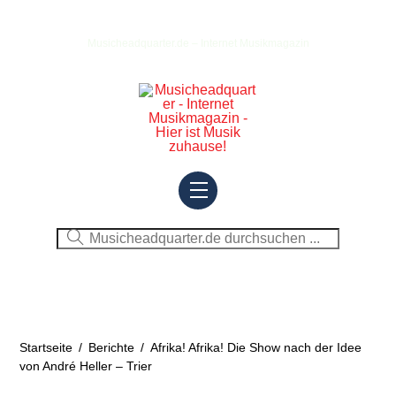
Skip
to
Musicheadquarter.de – Internet Musikmagazin
content
Menu
Startseite
/
Berichte
/
Afrika! Afrika! Die Show nach der Idee
von André Heller – Trier