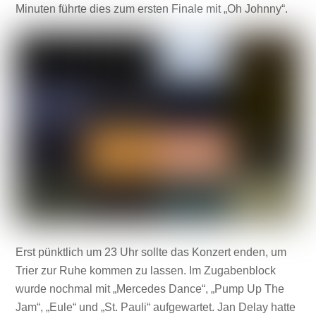
Minuten führte dies zum ersten Finale mit „Oh Johnny“.
Erst pünktlich um 23 Uhr sollte das Konzert enden, um
Trier zur Ruhe kommen zu lassen. Im Zugabenblock
wurde nochmal mit „Mercedes Dance“, „Pump Up The
Jam“, „Eule“ und „St. Pauli“ aufgewartet. Jan Delay hatte