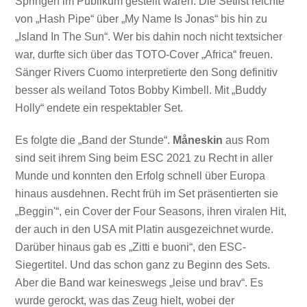
Springen im Publikum gestellt waren. Die Setlist reichte
von „Hash Pipe“ über „My Name Is Jonas“ bis hin zu
„Island In The Sun“. Wer bis dahin noch nicht textsicher
war, durfte sich über das TOTO-Cover „Africa“ freuen.
Sänger Rivers Cuomo interpretierte den Song definitiv
besser als weiland Totos Bobby Kimbell. Mit „Buddy
Holly“ endete ein respektabler Set.
Es folgte die „Band der Stunde“.
Måneskin
aus Rom
sind seit ihrem Sing beim ESC 2021 zu Recht in aller
Munde und konnten den Erfolg schnell über Europa
hinaus ausdehnen. Recht früh im Set präsentierten sie
„Beggin'“, ein Cover der Four Seasons, ihren viralen Hit,
der auch in den USA mit Platin ausgezeichnet wurde.
Darüber hinaus gab es „Zitti e buoni“, den ESC-
Siegertitel. Und das schon ganz zu Beginn des Sets.
Aber die Band war keineswegs „leise und brav“. Es
wurde gerockt, was das Zeug hielt, wobei der