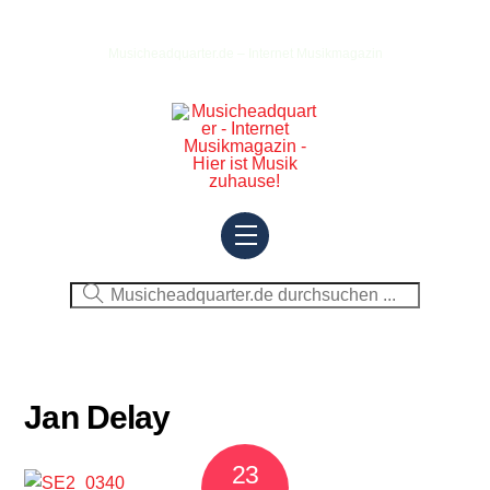
Skip
to
Musicheadquarter.de – Internet Musikmagazin
content
Menu
Jan Delay
23