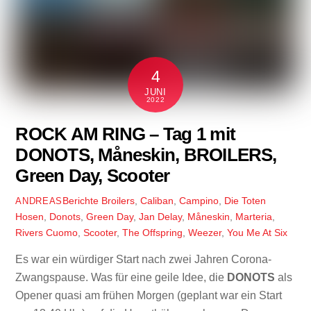
4
JUNI
2022
ROCK AM RING – Tag 1 mit
DONOTS, Måneskin, BROILERS,
Green Day, Scooter
Berichte
Broilers
,
Caliban
,
Campino
,
Die Toten
ANDREAS
Hosen
,
Donots
,
Green Day
,
Jan Delay
,
Måneskin
,
Marteria
,
Rivers Cuomo
,
Scooter
,
The Offspring
,
Weezer
,
You Me At Six
Es war ein würdiger Start nach zwei Jahren Corona-
Zwangspause. Was für eine geile Idee, die
DONOTS
als
Opener quasi am frühen Morgen (geplant war ein Start