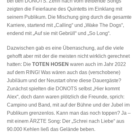
bei den DONOTS. Zehn nach vorn treibende Songs
zeigten die Feierlaune des Quintetts im Einklang mit
seinem Publikum. Die Mischung ging durch die gesamte
Karriere, startend mit „Calling“ und „Wake The Dogs“,
endend mit „Auf sie mit Gebrüll“ und „So Long“.
Dazwischen gab es eine Überraschung, auf die viele
gehofft aber mit der die meisten nicht wirklich gerechnet
hatten: Die
TOTEN HOSEN
waren auch im Jahr 2022
auf dem RING! Was wären auch das (verschobene)
Jubiläum und der Neustart ohne diese Dauergäste?
Zunächst spielten die DONOTS selbst „Hier kommt
Alex“, doch dann waren plötzlich die Freunde, sprich:
Campino und Band, mit auf der Bühne und der Jubel im
Publikum grenzenlos. Kann man das noch toppen? Ja –
mit einem ÄRZTE Song: Der „Schrei nach Liebe“ aus
90.000 Kehlen ließ das Gelände beben.