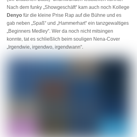
Nach dem funky „Showgeschäft“ kam auch noch Kollege
Denyo
für die kleine Prise Rap auf die Bühne und es
gab neben „Spaß“ und „Hammerhart“ ein tanzgewaltiges
„Beginners Medley“. Wer da noch nicht mitsingen
konnte, tat es schließlich beim souligen Nena-Cover
„Irgendwie, irgendwo, irgendwann“.