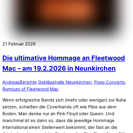
21
Februar
2026
Die ultimative Hommage an Fleetwood
Mac – am 19.2.2026 in Neunkirchen
Andreas
Berichte
Gebläsehalle Neunkirchen
,
Popp Concerts
,
Rumours of Fleetwood Mac
Wenn erfolgreiche Bands sich (mehr oder weniger) zur Ruhe
setzen, schießen die Coverbands oft wie Pilze aus dem
Boden. Man denke nur an Pink Floyd oder Queen. Und
manchmal ist es dann so, dass die jeweilige Hommage
international einen Stellenwert bekommt, der fast an die