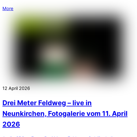
More
12
April
2026
Drei Meter Feldweg – live in
Neunkirchen, Fotogalerie vom 11. April
2026