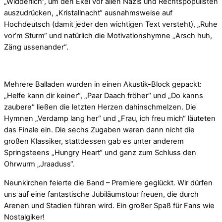
„Widderlich“, um den Ekel vor allen Nazis und Rechtspopulisten
auszudrücken, „Kristallnacht“ ausnahmsweise auf
Hochdeutsch (damit jeder den wichtigen Text versteht), „Ruhe
vor’m Sturm“ und natürlich die Motivationshymne „Arsch huh,
Zäng ussenander“.
Mehrere Balladen wurden in einen Akustik-Block gepackt:
„Helfe kann dir keiner“, „Paar Daach fröher“ und „Do kanns
zaubere“ ließen die letzten Herzen dahinschmelzen. Die
Hymnen „Verdamp lang her“ und „Frau, ich freu mich“ läuteten
das Finale ein. Die sechs Zugaben waren dann nicht die
großen Klassiker, stattdessen gab es unter anderem
Springsteens „Hungry Heart“ und ganz zum Schluss den
Ohrwurm „Jraaduss“.
Neunkirchen feierte die Band – Premiere geglückt. Wir dürfen
uns auf eine fantastische Jubiläumstour freuen, die durch
Arenen und Stadien führen wird. Ein großer Spaß für Fans wie
Nostalgiker!