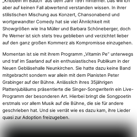
„Kribbeln im Bauch“ aus dem Jahr 1991 hinterher. Das will ich
aber auf keinen Fall abwertend verstanden wissen. In ihrer
stilistischen Mischung aus Konzert, Chansonabend und
wortgewandter Comedy hat sie viel Ähnlichkeit mit
Showgrößen wie Ina Müller und Barbara Schöneberger, doch
Pe Werner ist sich stets treu geblieben und verzichtet lieber
auf den ganz großen Kommerz als Kompromisse einzugehen.
Momentan ist sie mit ihrem Programm „Vitamin Pe“ unterwegs
und traf im Saarland auf ein enthusiastisches Publikum in der
Neuen Gebläsehalle Neunkirchen. Sie hatte dazu keine Band
mitgebracht sondern war allein mit dem Pianisten Peter
Grabinger auf der Bühne. Anlässlich ihres 35jährigen
Plattenjubiläums präsentierte die Singer-Songwriterin ein Live-
Programm der besonderen Art. Hierbei bringt die Songpoetin
erstmals vor allem Musik auf die Bühne, die sie für andere
geschrieben hat. Und sie verrät wie es dazu kam, ihre Lieder
quasi zur Adoption freizugeben.