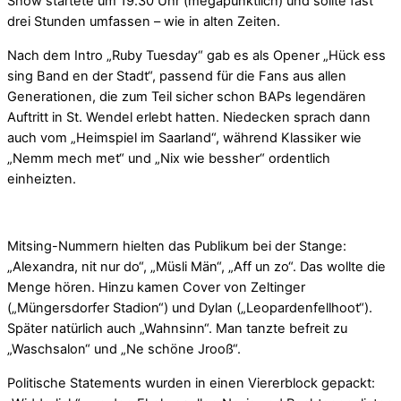
Show startete um 19.30 Uhr (megapünktlich) und sollte fast
drei Stunden umfassen – wie in alten Zeiten.
Nach dem Intro „Ruby Tuesday“ gab es als Opener „Hück ess
sing Band en der Stadt“, passend für die Fans aus allen
Generationen, die zum Teil sicher schon BAPs legendären
Auftritt in St. Wendel erlebt hatten. Niedecken sprach dann
auch vom „Heimspiel im Saarland“, während Klassiker wie
„Nemm mech met“ und „Nix wie bessher“ ordentlich
einheizten.
Mitsing-Nummern hielten das Publikum bei der Stange:
„Alexandra, nit nur do“, „Müsli Män“, „Aff un zo“. Das wollte die
Menge hören. Hinzu kamen Cover von Zeltinger
(„Müngersdorfer Stadion“) und Dylan („Leopardenfellhoot“).
Später natürlich auch „Wahnsinn“. Man tanzte befreit zu
„Waschsalon“ und „Ne schöne Jrooß“.
Politische Statements wurden in einen Viererblock gepackt: