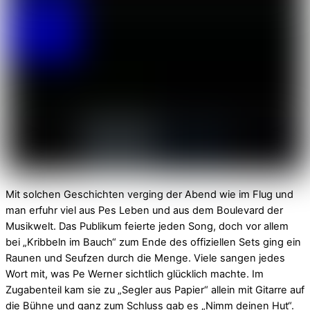
Mit solchen Geschichten verging der Abend wie im Flug und
man erfuhr viel aus Pes Leben und aus dem Boulevard der
Musikwelt. Das Publikum feierte jeden Song, doch vor allem
bei „Kribbeln im Bauch“ zum Ende des offiziellen Sets ging ein
Raunen und Seufzen durch die Menge. Viele sangen jedes
Wort mit, was Pe Werner sichtlich glücklich machte. Im
Zugabenteil kam sie zu „Segler aus Papier“ allein mit Gitarre auf
die Bühne und ganz zum Schluss gab es „Nimm deinen Hut“.