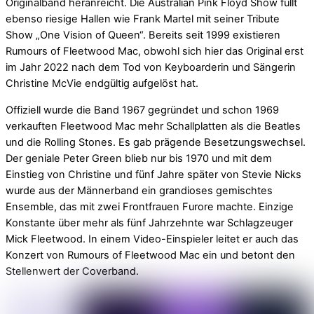
Originalband heranreicht. Die Australian Pink Floyd Show füllt
ebenso riesige Hallen wie Frank Martel mit seiner Tribute
Show „One Vision of Queen“. Bereits seit 1999 existieren
Rumours of Fleetwood Mac, obwohl sich hier das Original erst
im Jahr 2022 nach dem Tod von Keyboarderin und Sängerin
Christine McVie endgültig aufgelöst hat.
Offiziell wurde die Band 1967 gegründet und schon 1969
verkauften Fleetwood Mac mehr Schallplatten als die Beatles
und die Rolling Stones. Es gab prägende Besetzungswechsel.
Der geniale Peter Green blieb nur bis 1970 und mit dem
Einstieg von Christine und fünf Jahre später von Stevie Nicks
wurde aus der Männerband ein grandioses gemischtes
Ensemble, das mit zwei Frontfrauen Furore machte. Einzige
Konstante über mehr als fünf Jahrzehnte war Schlagzeuger
Mick Fleetwood. In einem Video-Einspieler leitet er auch das
Konzert von Rumours of Fleetwood Mac ein und betont den
Stellenwert der Coverband.