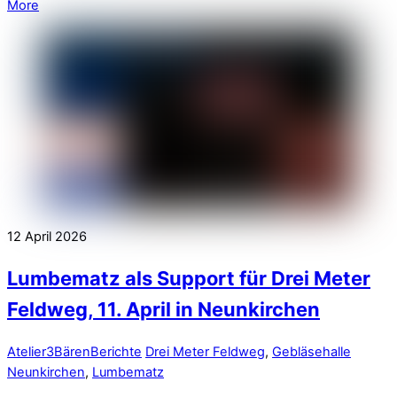
More
12
April
2026
Lumbematz als Support für Drei Meter
Feldweg, 11. April in Neunkirchen
Atelier3Bären
Berichte
Drei Meter Feldweg
,
Gebläsehalle
Neunkirchen
,
Lumbematz