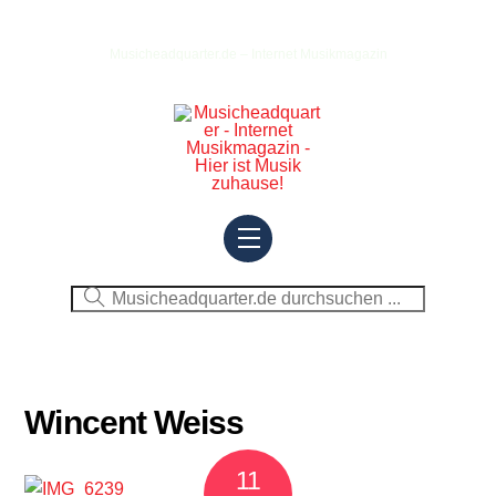
Skip
to
Musicheadquarter.de – Internet Musikmagazin
content
Menu
Wincent Weiss
11