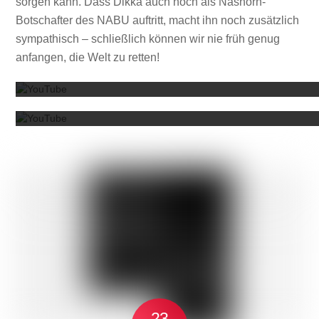
sorgen kann. Dass Dikka auch noch als Nashorn-
Botschafter des NABU auftritt, macht ihn noch zusätzlich
sympathisch – schließlich können wir nie früh genug
Mit dem
anfangen, die Welt zu retten!
Mit dem
23